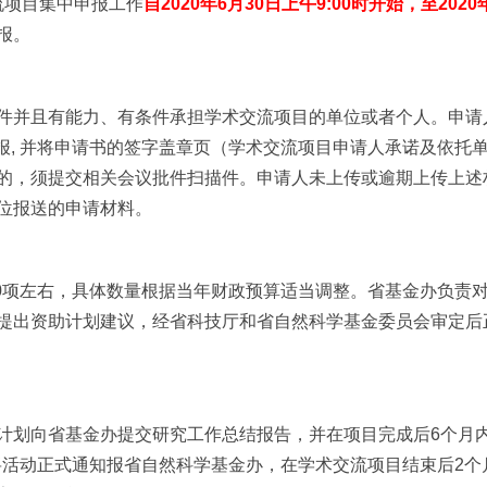
流项目集中申报工作
自
2020
年
6
月
30
日上午
9:00
时开始，至
2020
报。
件并且有能力、有条件承担学术交流项目的单位或者个人。申请
报
,
并将申请书的签字盖章页（学术交流项目申请人承诺及依托
的，须提交相关会议批件扫描件。申请人未上传或逾期上传上述
位报送的申请材料。
0
项左右，具体数量根据当年财政预算适当调整。省基金办负责
提出资助计划建议，经省科技厅和省自然科学基金委员会审定后
计划向省基金办提交研究工作总结报告，并在项目完成后
6
个月
将活动正式通知报省自然科学基金办，在学术交流项目结束后
2
个