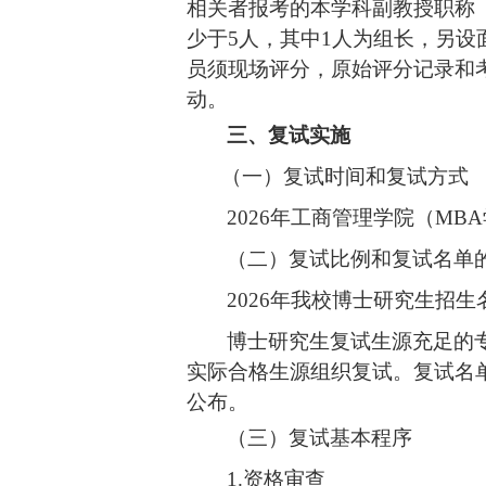
相关者报考的本学科副教授职称
少于
5人，其中1人为组长，另
员须现场评分，原始评分记录和
动。
三、复试
实施
（一）复试
时间和复试方式
2026年
工商管理学院（
MB
（二）
复试比例
和
复试名单
2026年我校博士研究生招
博士研究生复试生源充足的
实际合格生源组织复试。复试名
公布。
（三）复试基本程序
1.资格审查