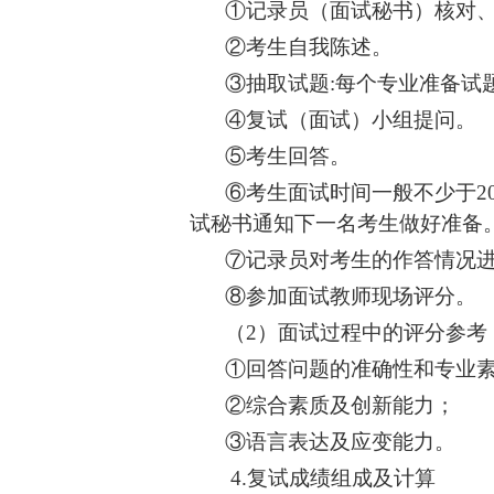
①记录员（面试秘书）核对
②考生自我陈述。
③抽取试题:每个专业准备试题
④复试（面试）小组提问。
⑤考生回答。
⑥
考生面试时间一般不少于
2
试秘书通知下一名考生做好准备
⑦记录员对考生的作答情况
⑧参加面试教师现场评分。
（
2）面试过程中的评分参考
①回答问题的准确性和专业
②综合素质及创新能力；
③语言表达及应变能力。
4.复试成绩组成及计算