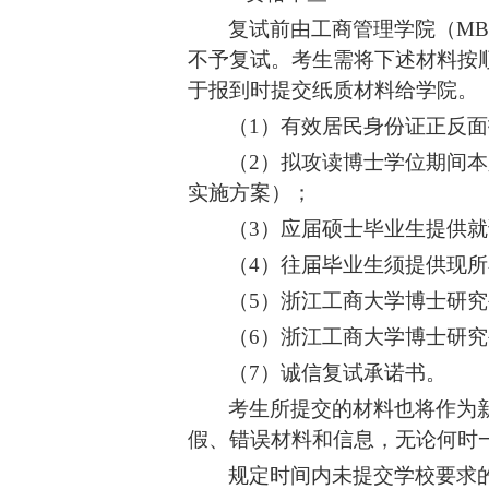
复试前由
工商管理学院（
M
不予复试。考生需
将下述材料按顺
于报到时提交纸质材料给
学院
。
（
1）有效居民身份证正反面
（
2）拟攻读博士学位期间本
实施方案）；
（
3）应届硕士毕业生提供就
（
4）往届毕业生须提供现
（
5）浙江工商大学博士研
（
6）浙江工商大学博士研
（
7）诚信复试承诺书。
考生所提交的材料也将作为
假、错误材料和信息，无论何时
规定时间内未提交学校要求