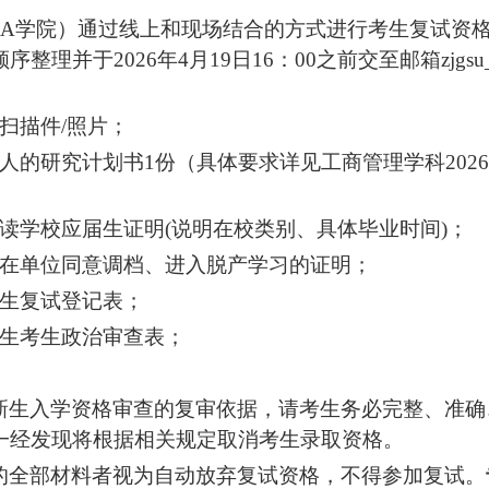
BA学院）
通过线上
和
现场
结合的方式
进行考生复试资
序整理并于2026年4月19日16：00之前交至邮箱
zjgs
扫描件/照片；
人的研究计划书1份（具体要求详见工商管理学科2026
读学校应届生证明(说明在校类别、具体毕业时间)；
所在单位同意调档、进入脱产学习的证明；
究生复试登记表；
究生考生政治审查表；
新生入学资格审查的复审依据，请考生务必完整、准确
一经发现将根据相关规定取消考生录取资格。
的全部材料者视为自动放弃复试资格，不得参加复试。