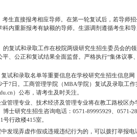
，考生直接报考相应导师。
在第一轮复试后，若导师招
学科内重新报考有缺额的导师。
生源调剂遵循考生和导
）
的复试和录取工作在校院两级研究生招生
委员会
的领
公平、公正和复试结果全面监督。严格执行
“集体议事
绩、复试和录取名单等重要信息在学校研究生招生信息网
少于
7日。工商管理学院（MBA学院）复试及录取工
edu.cn
）
公布，请考生及时关注。
，企业管理专业、技术经济及管理专业将在教工路校区办
）
博士
研究生招生
咨询电话：
0571-89995929
、
0571-2
1号行政楼415室。
程中发现弄虚作假或违规违纪行为的，可以拨打举报电