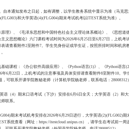
1。自本通知发布之日起，如有调整，以学生教务系统中显示为准（马克思
(FLG003)和大学英语(4)(FLG004)期末考试机考以ITEST系统为准）。
本原理》、《毛泽东思想和中国特色社会主义理论体系概论》、《思想道
义思想概论》六门课程考试时间为2026年6月25日至6月27日，上机
排表请查看附件2至附件7。学生凭身份证或学生证，按照所排时间和机房
）。
课程：《办公软件高级应用》、《Python语言(1)》、《Python语言
2026年6月22日，上机考试的注意事项及具体安排请查看附件8至附件10。
，可联系开课学院教秘老师（计算机学院杨老师，联系电话：28008312
学英语（4）期末口语考试（下沙）安排在6月6日全天；大学英语（2）和
老师联系。
(FLG004)期末考试机考安排在2026年6月29日进行，大学英语(2)(FLG00
T系统查看（网址：https://itestcloud.unipus.cn），请学生
，可联系开课学院教秘老师（外国语学院杨老师，电话28008512）。