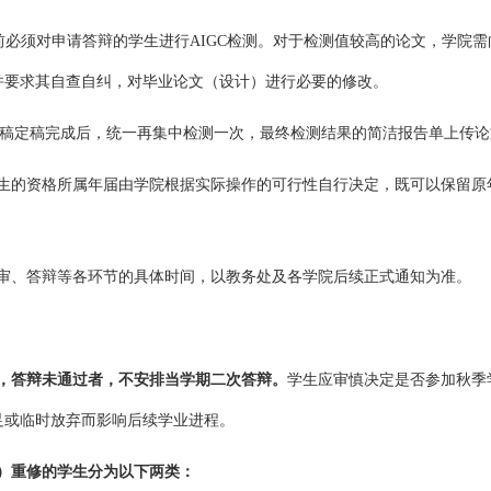
辩前必须对申请答辩的学生进行AIGC检测。对于检测值较高的论文，学院
并要求其自查自纠，对毕业论文（设计）进行必要的修改。
稿定稿完成后，统一再集中检测一次，最终检测结果的简洁报告单上传论
学生的资格所属年届由学院根据实际操作的可行性自行决定，既可以保留
送审、答辩等各环节的具体时间，以教务处及各学院后续正式通知为准。
，
答辩未通过者，不安排当学期二次答辩。
学生应审慎决定是否参加秋季
足或临时放弃而影响后续学业进程。
）重修
的学生分为以下
两类
：