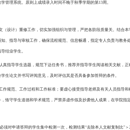
学管理系统。原则上成绩录入时间不晚于秋季学期的第13周。
论文（设计）重修工作，切实加强组织与管理，严把各阶段质量关。结合
通知、指导与审核工作，确保流程规范、信息畅通，指定专人负责与教务
指导结业学生。
题认真指导学生选题，规范下达任务书，推荐并指导学生阅读相关文献，
价学生论文并书写评阅意见，及时评估其是否具备参加答辩的条件。
的工作规范、工作过程和工作标准；要虚心接受指导老师及有关人员指导
务，恪守学生道德和学术规范，严禁弄虚作假及抄袭他人成果，在学院指
必须对申请答辩的学生集中检测一次，检测结果“去除本人文献复制比”＞