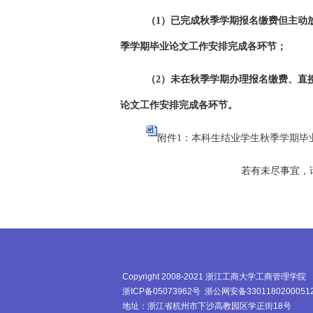
（1）已完成秋季学期报名缴费但主动
季学期毕业论文工作安排完成
各
环节；
（2）未在秋季学期办理报名缴费、直
论文工作安排完成
各
环节。
附件1：本科生结业学生秋季学期毕业
若有未尽事宜，请联系教务处胡
Copyright 2008-2021 浙江工商大学工商管理学院
浙ICP备05073962号
浙公网安备3301180200051
地址：浙江省杭州市下沙高教园区学正街18号